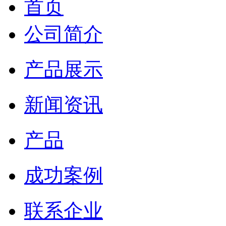
首页
公司简介
产品展示
新闻资讯
产品
成功案例
联系企业