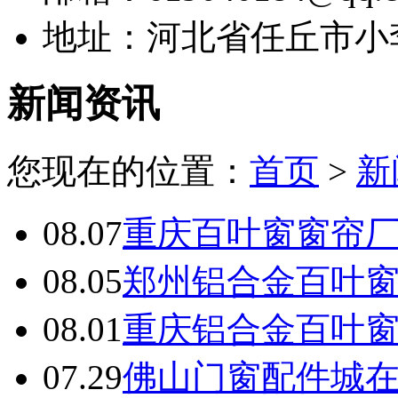
地址：河北省任丘市小
新闻资讯
您现在的位置：
首页
>
新
08.07
重庆百叶窗窗帘
08.05
郑州铝合金百叶
08.01
重庆铝合金百叶
07.29
佛山门窗配件城