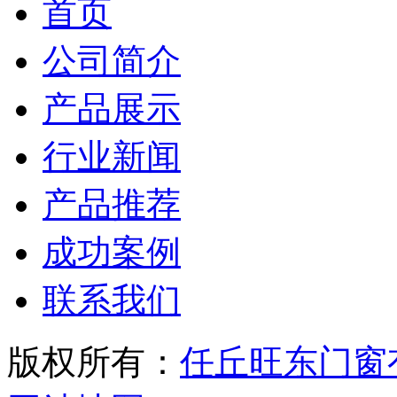
首页
公司简介
产品展示
行业新闻
产品推荐
成功案例
联系我们
版权所有：
任丘旺东门窗