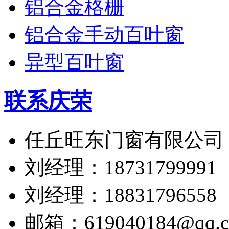
铝合金格栅
铝合金手动百叶窗
异型百叶窗
联系庆荣
任丘旺东门窗有限公司
刘经理：18731799991
刘经理：18831796558
邮箱：619040184@qq.