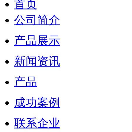
首页
公司简介
产品展示
新闻资讯
产品
成功案例
联系企业