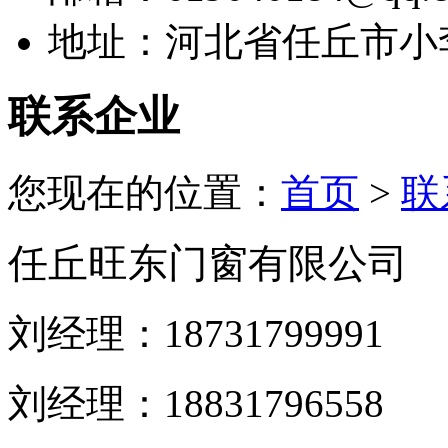
地址：河北省任丘市小
联系企业
您现在的位置：
首页
>
联
任丘旺东门窗有限公司
刘经理：18731799991
刘经理：18831796558