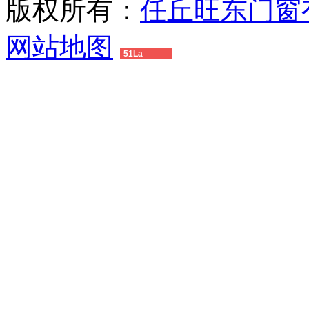
版权所有：
任丘旺东门窗
网站地图
51La