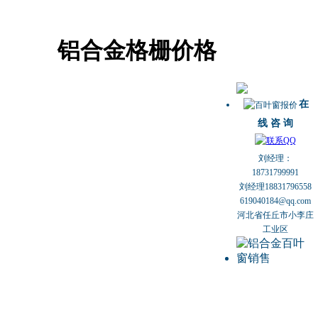
铝合金格栅价格
在
线 咨 询
刘经理：
18731799991
刘经理18831796558
619040184@qq.com
河北省任丘市小李庄
工业区