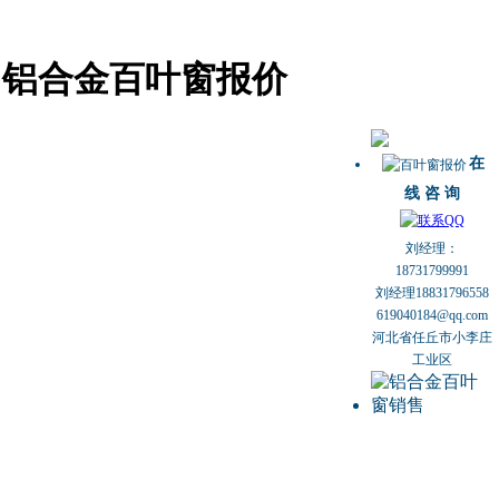
铝合金百叶窗报价
在
线 咨 询
刘经理：
18731799991
刘经理18831796558
619040184@qq.com
河北省任丘市小李庄
工业区