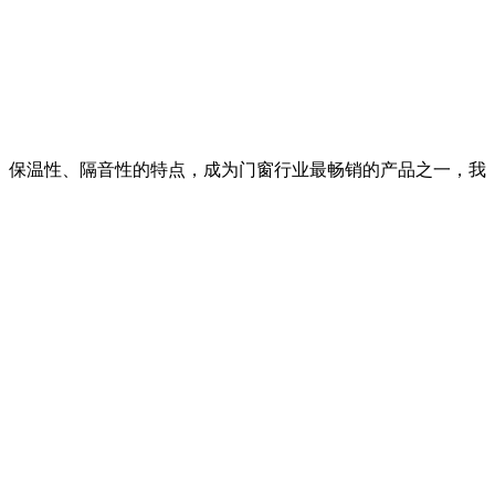
、保温性、隔音性的特点，成为门窗行业最畅销的产品之一，我