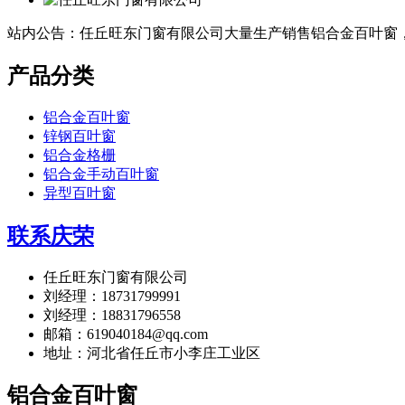
站内公告：任丘旺东门窗有限公司大量生产销售铝合金百叶窗
产品分类
铝合金百叶窗
锌钢百叶窗
铝合金格栅
铝合金手动百叶窗
异型百叶窗
联系庆荣
任丘旺东门窗有限公司
刘经理：18731799991
刘经理：18831796558
邮箱：619040184@qq.com
地址：河北省任丘市小李庄工业区
铝合金百叶窗